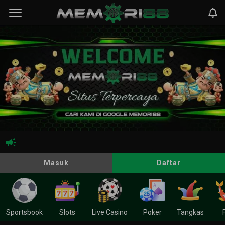
Masuk
Daftar
Sportsbook
Slots
Live Casino
Poker
Tangkas